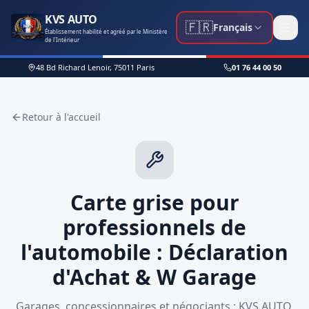
KVS AUTO
🇫🇷
Français
Établissement habilité et agréé par le Ministère
de l'Intérieur
48 Bd Richard Lenoir, 75011 Paris
01 76 44 00 50
Retour à l'accueil
Carte grise pour
professionnels de
l'automobile : Déclaration
d'Achat & W Garage
Garages, concessionnaires et négociants : KVS AUTO,