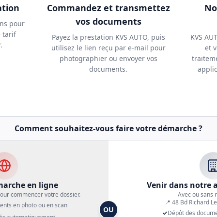
ation
Commandez et transmettez
No
vos documents
ns pour
 tarif
Payez la prestation KVS AUTO, puis
KVS AUTO
.
utilisez le lien reçu par e-mail pour
et 
photographier ou envoyer vos
traitem
documents.
appli
Comment souhaitez-vous faire votre démarche ?
arche en ligne
Venir dans notre a
 pour commencer votre dossier.
Avec ou sans 
📍 48 Bd Richard Le
ents en photo ou en scan
OU
✓
Dépôt des docume