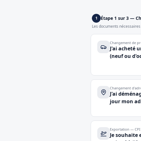
Étape 1 sur 3 — Ch
1
Les documents nécessaires e
Changement de pro
J'ai acheté 
(neuf ou d'o
Changement d'adr
J'ai déménag
jour mon ad
Exportation — CP
Je souhaite 