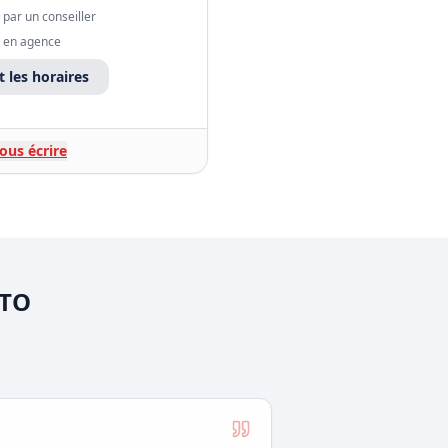
ar un conseiller
e en agence
t les horaires
nous écrire
UTO