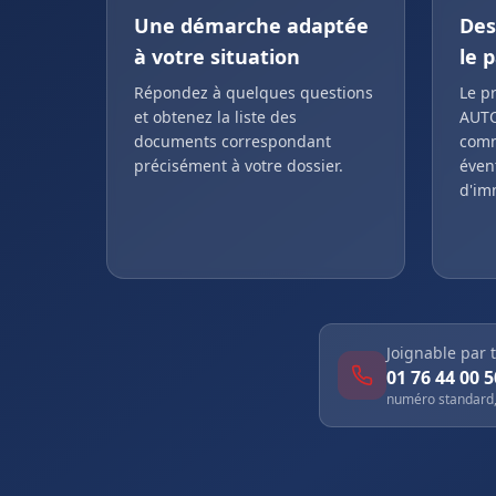
Une démarche adaptée
Des
à votre situation
le 
Répondez à quelques questions
Le pr
et obtenez la liste des
AUTO
documents correspondant
comm
précisément à votre dossier.
éven
d'im
Joignable par 
01 76 44 00 5
numéro standard,