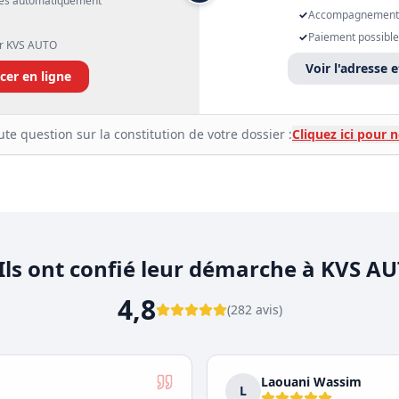
rés automatiquement
✓
Accompagnement p
✓
Paiement possibl
ar KVS AUTO
Voir l'adresse e
er en ligne
ute question sur la constitution de votre dossier :
Cliquez ici pour 
Ils ont confié leur démarche à KVS A
4,8
(
282
avis
)
Laouani Wassim
L