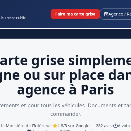
Faire ma carte grise
Agence / R
 le Trésor Public
carte grise simpleme
gne ou sur place da
agence à Paris
tements et pour tous les véhicules. Documents et tari
commander.
 le Ministère de l’Intérieur
•
4,8
/5 sur Google —
282
avis
•
À votr