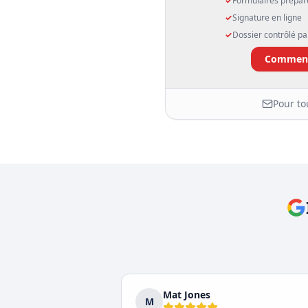
✓
Formulaires prépa
✓
Signature en ligne
✓
Dossier contrôlé p
Commenc
Pour to
Mat Jones
M