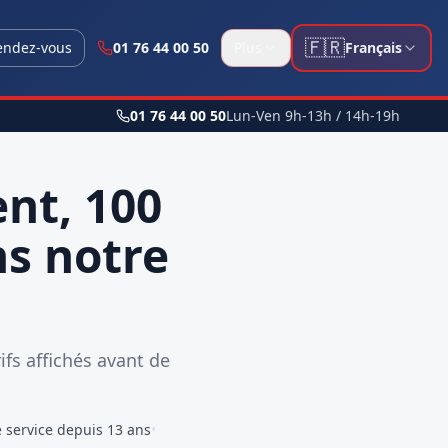
🇫🇷
endez-vous
01 76 44 00 50
Plus
Français
01 76 44 00 50
Lun-Ven 9h-13h / 14h-19h
nt, 100
ns notre
fs affichés avant de
e service depuis 13 ans
•