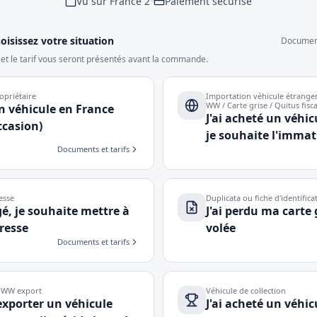
Vu sur France 2
•
Paiement sécurisé
oisissez votre situation
Documents
t le tarif vous seront présentés avant la commande.
priétaire
Importation véhicule étranger 
WW / Carte grise / Quitus fisca
un véhicule en France
J'ai acheté un véhic
ccasion)
je souhaite l'immat
Documents et tarifs
esse
Duplicata ou fiche d'identifica
é, je souhaite mettre à
J'ai perdu ma carte 
resse
volée
Documents et tarifs
I WW export
Véhicule de collection
exporter un véhicule
J'ai acheté un véhic