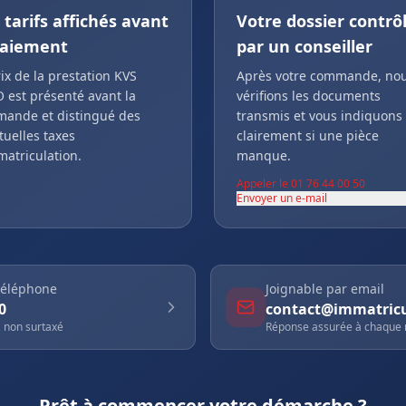
 tarifs affichés avant
Votre dossier contrô
paiement
par un conseiller
ix de la prestation KVS
Après votre commande, no
 est présenté avant la
vérifions les documents
ande et distingué des
transmis et vous indiquons
tuelles taxes
clairement si une pièce
matriculation.
manque.
Appeler le 01 76 44 00 50
Envoyer un e-mail
téléphone
Joignable par email
0
contact@immatricul
 non surtaxé
Réponse assurée à chaque
Prêt à commencer votre démarche ?